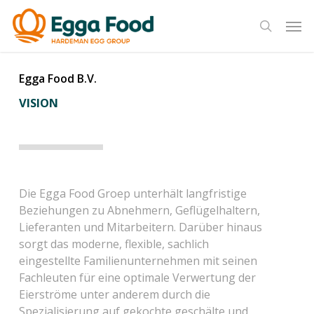
Skip
Men
to
search
main
content
Egga Food B.V.
VISION
Die Egga Food Groep unterhält langfristige
Beziehungen zu Abnehmern, Geflügelhaltern,
Lieferanten und Mitarbeitern. Darüber hinaus
sorgt das moderne, flexible, sachlich
eingestellte Familienunternehmen mit seinen
Fachleuten für eine optimale Verwertung der
Eierströme unter anderem durch die
Spezialisierung auf gekochte geschälte und