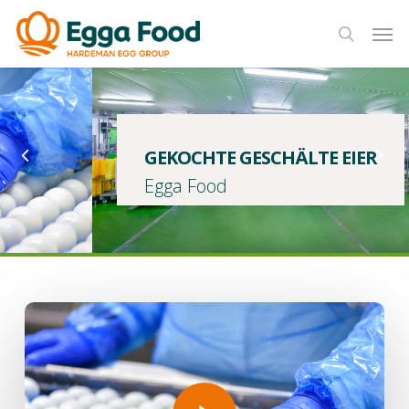
Skip
Men
to
search
main
content
GEKOCHTE GESCHÄLTE EIER
Egga Food
Play Video